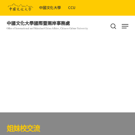
Skip
中國文化大學
CCU
to
Close
main
Men
中國文化大學國際暨兩岸事務處
Menu
content
search
Office of International and Mainland China Affairs, Chinese Culture University
姐妹校交流