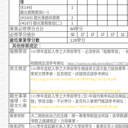
理
(E149)
1
(
)
觀光實務實習
一
(H269)
2
觀光專題與實務
(4187)
(
)
1
觀光實務實習
二
60
專業必修學分合計
學分
92
17
17
17
17
12
必修學分總計
128
最低畢業學分數
學分
其他修業規定：
服務學習
100
學年度起入學之大學部學生，必須參與「服務學習」，
相關規定請參考網址：
http://cur.pccu.edu.tw/ezfiles/7/1007
英文檢定
100
學年度起入學之大學部學生需達英文語文能力檢核標準
業英文標準者，從其規定。詳細資訊請參考網址：
http://reg.pccu.edu.tw/ezfiles/4/1004/img/54/GL18.pdf
http://reg.pccu.edu.tw/ezfiles/4/1004/img/217/GE103.pdf
觀光事業
103
學年度起入學之大學部學生
1
至
3
年級均需參與該班開設
倫理、中
題」學習活動，不計學分，是否列入畢業門檻請參考網址：
華文化專
http://cur.pccu.edu.tw/ezfiles/7/1007/img/166/HL30.pdf
題
專業學群
大二開始依自己的志趣，擇一專業學群提出申請，各學群課
學群之選課規定，方得畢業。
專業證照
102
學年度起觀光系入學之大學部學生，畢業前至少須取得