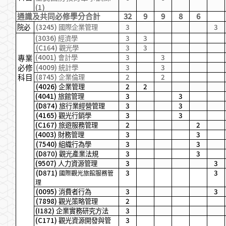
(1)
32
9
9
8
6
通識及共同必修學分合計
(3245)
3
3
院必
國際企業管理
(3036)
3
3
經濟學
(C164)
3
3
觀光學
(4001)
3
3
會計學
專業
(4009)
3
3
必修
統計學
(8745)
2
2
科目
企業倫理
(4026)
2
2
企業管理
(4041)
3
3
旅館管理
(D874)
3
3
旅行業經營管理
(4165)
3
3
觀光行銷學
(C167)
2
2
旅遊服務管理
(4003)
3
3
財務管理
(7540)
3
3
組織行為學
(D870)
3
3
觀光產業法規
(9507)
3
3
人力資源管理
(D871)
3
3
國際觀光旅館服務管
理
(0095)
3
3
消費者行為
(7898)
2
觀光策略管理
(I182)
3
企業實務研究方法
(C171)
3
觀光資源開發與管