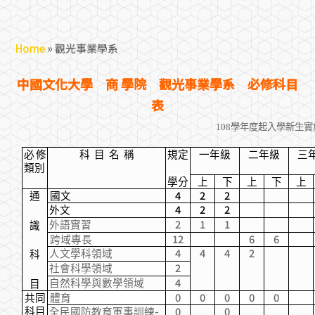
Home
»
觀光事業學系
中國文化大學 商 學院 觀光事業學系 必修科目
表
108
學年度起入學新生實
必修
科
目
名
稱
規定
一年級
二年級
三
類別
學分
上
下
上
下
上
4
2
2
通
國文
4
2
2
外文
2
1
1
外語實習
識
12
6
6
跨域專長
4
4
4
2
人文
學科
領域
科
2
社會科學領域
4
自然科學與數學領域
目
0
0
0
0
0
共同
體育
-
0
0
科目
全民國防教育軍事訓練