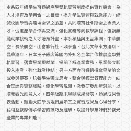
本系四年級學生可透過產學雙軌實習制度提供實作機會，為
人才培育及學用合一之目標，提升學生實習與就業能力，縮
減校園學習與職場需求之落差，共同培育社會所需之專業人
才，促進產學合作與交流，強化實務導向教學課程，強調無
縫就業接軌之人才培育計畫，本系積極與王品集團、中華航
空、長榮航空、山富旅行社、鼎泰豐、台北文華東方酒店、
晶華酒店、日本王子飯店等國內外知名企業合作推展產學雙
軌實習，落實畢業即就業，提前了解產業實務，畢業後立即
投入產業，強化就業連結；另一方面亦可透過撰寫畢業論文
或參與競賽，培養學生獨立思考、整合與經營管理能力，結
合理論與實務經驗，優化學習風潮，激發研發創新潛能，以
培養觀光創意人才。四年級期末舉辦成果發表，透過成果發
表活動，鼓勵大四學長姐們展示其之實習成果及心得分享，
藉相互觀摩傳承學習的技巧及經驗，以提升學弟妹們於觀光
產業的專業知能。