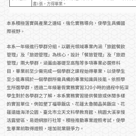
書
1
張，方得畢業。
本系積極落實與產業之連結，強化實務導向，使學生具備國
際視野。
本系一年級進行學群分組。以觀光領域專業內涵「旅館餐飲
管理」及「旅遊管理」為核心，設計「餐旅管理」及「旅遊
管理」兩大學群，涵蓋由基礎至高階等多項專業必選修科
目，畢業前至少需完成一個學群之課程始得畢業，以使學生
至少能專精於一個學群所需具備的專業知識與技能。依照學
生所選學群，透過二年級暑假實務實習320小時的過程中拓深
學生對於各學群之了解，本系實務實習提供餐旅或休閒多樣
的實習單位，例如墾丁福華飯店、花蓮太魯閣晶英飯店、花
蓮遠雄海洋公園、臺北市立天文科學教育館、桃園大溪享慢
活露營區、易遊網旅行社等。積極推動專業證照考試，使學
生畢業前取得證照，增加就業競爭力。