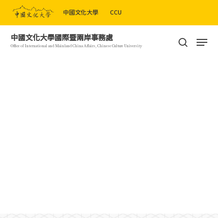
Skip
中國文化大學
CCU
to
Close
main
Men
中國文化大學國際暨兩岸事務處
Menu
content
search
Office of International and Mainland China Affairs, Chinese Culture University