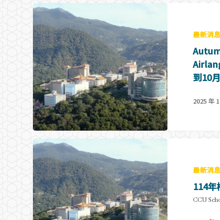
最新消
Autum
Air
到10月
2025 年 1
Hit enter to search or ESC to close
最新消
114
CCU Scho