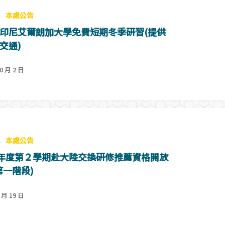
息
本處公告
印尼艾爾朗加大學免費短期冬季研習(提供
交通)
0 月 2 日
息
本處公告
學年度第２學期赴大陸交換研修推薦資格開放
第一階段)
 月 19 日