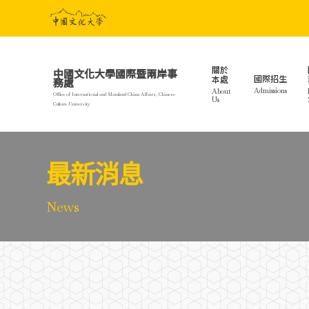
Skip
to
main
content
關於
中國文化大學國際暨兩岸事
國際招生
本處
務處
Admissions
About
Office of International and Mainland China Affairs, Chinese
Us
Culture University
最新消息
News