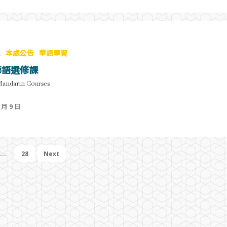
息
本處公告
華語學習
1華語選修課
Mandarin Courses
 月 9 日
...
28
Next