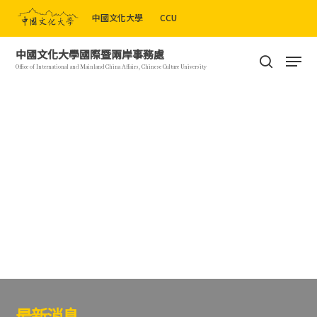
Skip
中國文化大學
CCU
to
Close
main
Men
中國文化大學國際暨兩岸事務處
Menu
content
search
Office of International and Mainland China Affairs, Chinese Culture University
最新消息