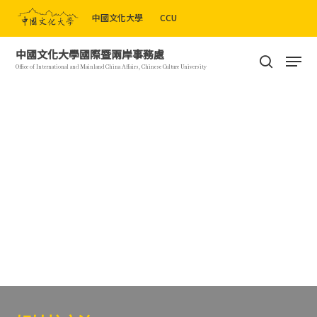
Skip
中國文化大學
CCU
to
Close
main
Men
中國文化大學國際暨兩岸事務處
Menu
content
search
Office of International and Mainland China Affairs, Chinese Culture University