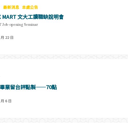
會
最新消息
本處公告
X MART 文大工讀職缺說明會
 Job-opening Seminar
 月 22 日
會
畢業留台評點製——70點
 月 6 日