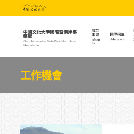
Skip
to
main
content
關於
中國文化大學國際暨兩岸事
國際招生
本處
務處
Admissions
About
Office of International and Mainland China Affairs, Chinese
Us
Culture University
工作機會