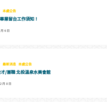
會
本處公告
畢業留台工作須知！
 月 6 日
會
最新消息
本處公告
徵才/兼職 北投溫泉水美會館
2 月 8 日