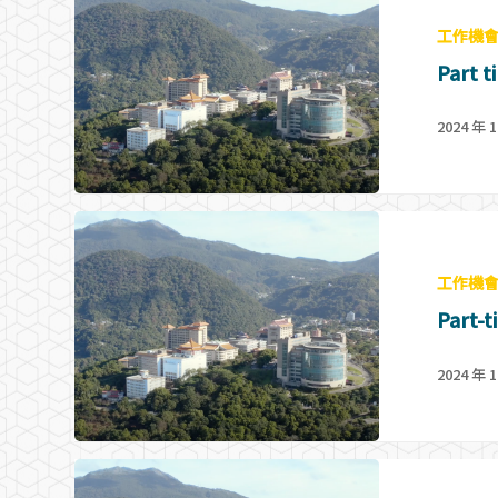
工作機
Part t
2024 年 1
Hit enter to search or ESC to close
工作機
Part-t
2024 年 1