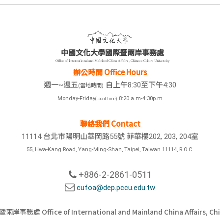
中國文化大學國際暨兩岸事務處
Office of International and Mainland China Affairs, Chinese Culture University
辦公時間 Office Hours
週一~週五
自上午8:30至下午4:30
(當地時間)
Monday-Friday
8:20 a.m-4:30p.m
(Local time)
聯絡我們 Contact
11114 台北市陽明山華岡路55號 菲華樓202, 203, 204室
55, Hwa-Kang Road, Yang-Ming-Shan, Taipei, Taiwan 11114, R.O.C.
+886-2-2861-0511
cufoa@dep.pccu.edu.tw
 Office of International and Mainland China Affairs, Chine