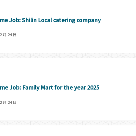
會
ime Job: Shilin Local catering company
2 月 24 日
會
ime Job: Family Mart for the year 2025
2 月 24 日