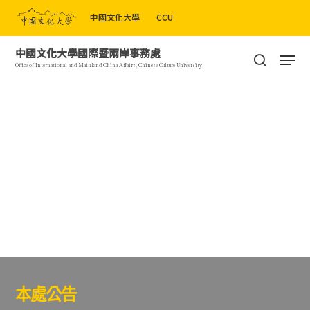
Skip
中國文化大學
CCU
to
Close
main
Men
中國文化大學國際暨兩岸事務處
Menu
content
search
Office of International and Mainland China Affairs, Chinese Culture University
本處公告