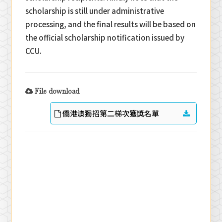
scholarship is still under administrative
processing, and the final results will be based on
the official scholarship notification issued by
CCU.
File download
僑港澳獨招第二梯次獲獎名單