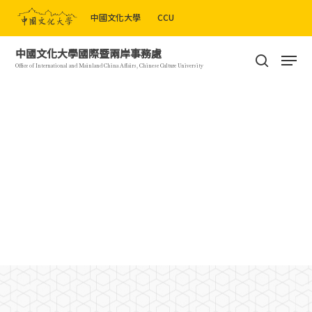
Skip
中國文化大學
CCU
to
Close
main
Men
中國文化大學國際暨兩岸事務處
Menu
content
search
Office of International and Mainland China Affairs, Chinese Culture University