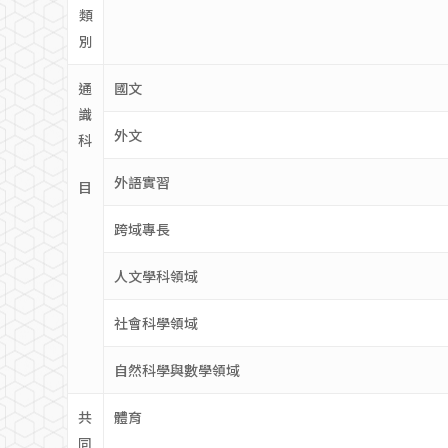
類
別
通
國文
識
外文
科
外語實習
目
跨域專長
人文學科領域
社會科學領域
自然科學與數學領域
共
體育
同