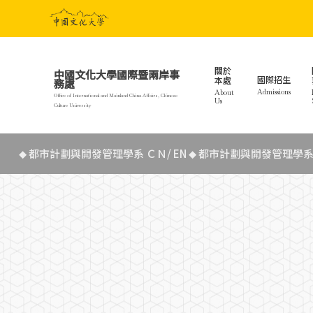
Skip
to
main
content
關於
中國文化大學國際暨兩岸事
國際招生
本處
務處
Admissions
About
Office of International and Mainland China Affairs, Chinese
Us
Culture University
都市計劃與開發管理學系 ＣＮ/ EN
都市計劃與開發管理學系 Bah
◆
◆