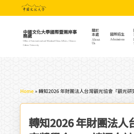
Skip
to
main
content
關於
中國文化大學國際暨兩岸事
國際招生
本處
務處
Admissions
About
Office of International and Mainland China Affairs, Chinese
Us
Culture University
Home
»
轉知2026 年財團法人台灣觀光協會「觀光
轉知2026 年財團法