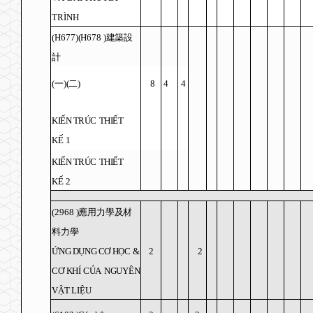
TR
Ì
NH
(H677)(H678
)
建築設
計
(
一
)(
二
)
8
4
4
KI
Ế
N TR
Ú
C
THI
Ế
T
K
Ế
1
KI
Ế
N TR
Ú
C
THI
Ế
T
K
Ế
2
(2968
)
應用力學及材
料力學
Ứ
NG D
Ụ
NG C
Ơ
H
Ọ
C
&
2
2
C
Ơ
KH
Í
C
Ủ
A
NGUY
Ê
N
V
Ậ
T LI
Ệ
U