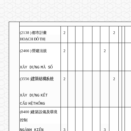
(2138
)
都市計畫
2
2
HO
Ạ
CH
ĐÔ
TH
Ị
(2466
)
營建法規
2
2
Â
Ự
Ã
Ố
X
Y D
NG
M
S
(3556
)
建築結構系統
2
2
Â
Ự
Ế
X
Y D
NG
K
T
Ấ
Ệ
Ố
C
U
H
TH
NG
(8400
)
建築設備及環境
控制
À
Ế
3
3
NG
NH KI
N