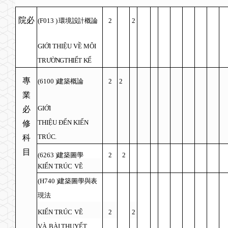
院必
(F013
)
環境設計概論
2
2
GI
Ớ
I THI
Ệ
U V
Ề
M
Ô
I
TR
ƯỜ
NG
THI
Ế
T K
Ế
專
(6100
)
建築概論
2
2
業
GI
Ớ
I
必
THI
Ệ
U
ĐẾ
N
KI
Ế
N
修
TR
Ú
C.
科
目
(6263
)
建築圖學
2
2
KI
Ế
N TR
Ú
C
V
Ẽ
(H740
)
建築圖學與表
現法
KI
Ế
N TR
Ú
C
V
Ẽ
2
2
V
À
B
À
I THUY
Ế
T