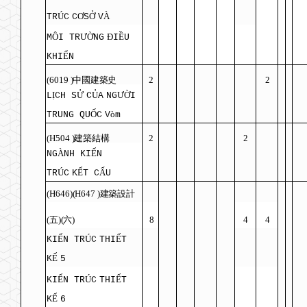
Ú
Ơ
Ở
À
TR
C
C
S
V
Ô
ƯỜ
Đ
Ề
M
I TR
NG
I
U
Ể
KHI
N
(6019
)
中國建築史
2
2
Ị
Ử
Ủ
ƯỜ
L
CH S
C
A
NG
I
Ố
ò
TRUNG QU
C
V
m
(H504
)
建築結構
2
2
À
Ế
NG
NH KI
N
Ú
Ế
Ấ
TR
C
K
T C
U
(H646)(H647
)
建築設計
(
五
)(
六
)
8
4
4
Ế
Ú
Ế
KI
N TR
C
THI
T
Ế
K
5
Ế
Ú
Ế
KI
N TR
C
THI
T
Ế
K
6