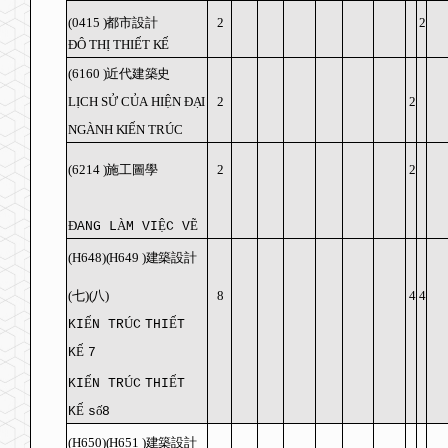
(0415
)
都市設計
2
2
ĐÔ THỊ
THIẾT KẾ
(6160
)
近代建築史
LỊCH SỬ CỦA
HIỆN ĐẠI
2
2
NGÀNH KIẾN TRÚC
(6214
)
施工圖學
2
2
Đ
À
Ệ
Ẽ
ANG L
M VI
C
V
(H648)(H649
)
建築設計
(
七
)(
八
)
8
4
4
Ế
Ú
Ế
KI
N TR
C
THI
T
Ế
K
7
Ế
Ú
Ế
KI
N TR
C
THI
T
Ế
ố
K
s
8
(H650)(H651
)
建築設計