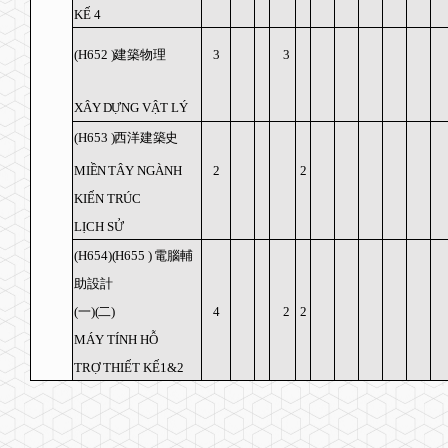
K
Ế
4
(H652
)
建築物理
3
3
X
Â
Y D
Ự
NG
V
Ậ
T L
Ý
(H653
)
西洋建築史
MI
Ề
N T
Â
Y
NG
À
NH
2
2
KI
Ế
N TR
Ú
C
L
Ị
CH S
Ử
(H654)(H655
)
電腦輔
助設計
(
一
)(
二
)
4
2
2
MÁY TÍNH HỖ
TRỢ THIẾT KẾ
1&2