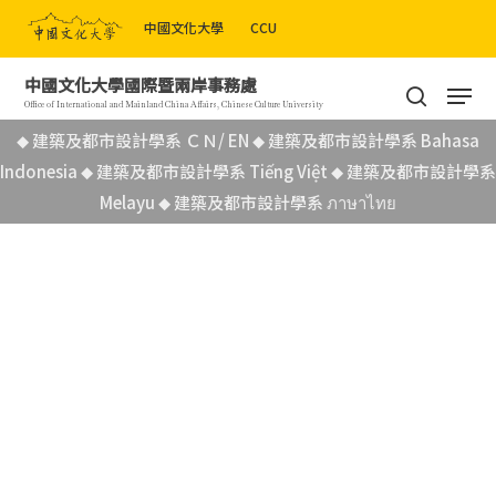
Skip
中國文化大學
CCU
to
Close
main
Men
中國文化大學國際暨兩岸事務處
Menu
content
search
Office of International and Mainland China Affairs, Chinese Culture University
建築及都市設計學系 ＣＮ/ EN
建築及都市設計學系 Bahasa
◆
◆
Indonesia
建築及都市設計學系 Tiếng Việt
建築及都市設計學系
◆
◆
Melayu
建築及都市設計學系 ภาษาไทย
◆