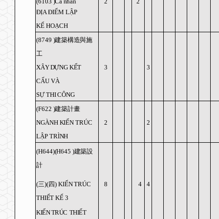
(6103
)Cá nhân
2
2
ĐỊ
A
Đ
I
Ể
M
L
Ậ
P
K
Ế
HO
Ạ
CH
(8749
)
建築構造與施
工
X
Â
Y D
Ự
NG
K
Ế
T
3
3
C
Ấ
U
V
À
S
Ự
THI C
Ô
NG
(F622
)
建築計畫
NG
À
NH KI
Ế
N TR
Ú
C
2
2
L
Ậ
P TR
Ì
NH
(H644)(H645
)
建築設
計
(
三
)(
四
)
KI
Ế
N TR
Ú
C
8
4
4
THI
Ế
T K
Ế
3
KI
Ế
N TR
Ú
C
THI
Ế
T