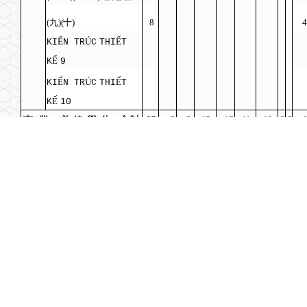
(
九
)(
十
)
8
Ế
Ú
Ế
KI
N TR
C
THI
T
Ế
K
9
Ế
Ú
Ế
KI
N TR
C
THI
T
Ế
K
10
專
業
必 修 學
分
合
計
85
8
8
13
13
11
10
8
6
必
修
學分
總
計
117
17
17
21
19
11
10
8
6
最
低
畢 業 學
分
數
140
năm