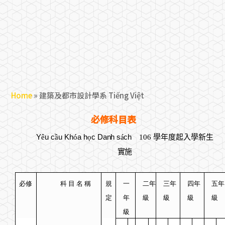
Home
»
建築及都市設計學系 Tiếng Việt
必修科目表
Y
u c
u Kh
a h
c
Danh s
ch
學年度起入學新生
ê
ầ
ó
ọ
á
106
實施
必修
科 目 名
稱
規
一
二年
三年
四年
五年
定
年
級
級
級
級
級