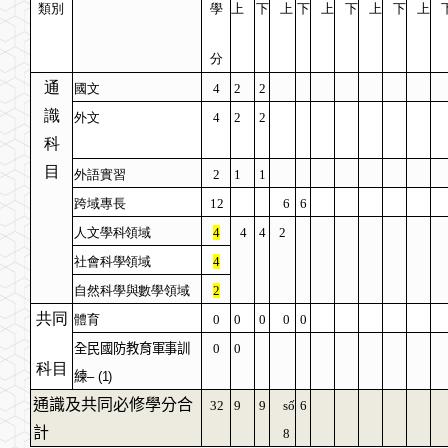
類別
學
上
下
上
下
上
下
上
下
上
分
通
國文
4
2
2
識
外文
4
2
2
科
目
外語實習
2
1
1
跨域專長
12
6
6
人文學科領域
4
4
4
2
社會科學領域
4
自然科學與數學領域
2
共同
體育
0
0
0
0
0
全民國防教育軍事訓
0
0
科目
練
–
(1)
通識及共同必修學分合
32
9
9
số
6
計
8