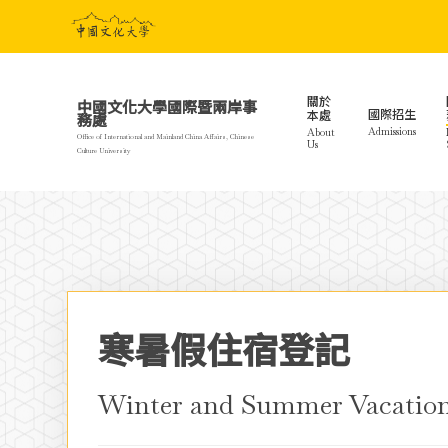
Skip
to
main
content
關於
中國文化大學國際暨兩岸事
國際招生
本處
務處
Admissions
About
Office of International and Mainland China Affairs, Chinese
Us
Culture University
寒暑假住宿登記
Hit enter to search or ESC to close
Winter and Summer Vacation