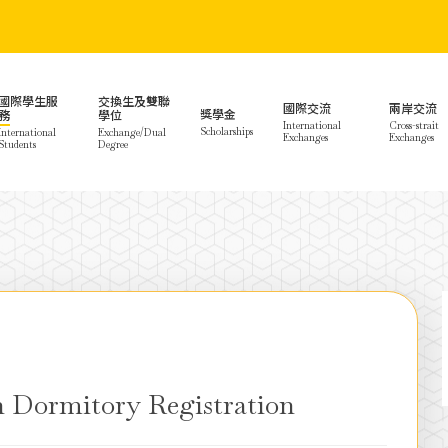
國際學生服
交換生及雙聯
國際交流
兩岸交流
獎學金
務
學位
International
Cross-strait
Scholarships
International
Exchange/Dual
Exchanges
Exchanges
Students
Degree
 Dormitory Registration