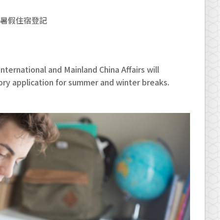
寒暑假住宿登記
nternational and Mainland China Affairs will
ry application for summer and winter breaks.