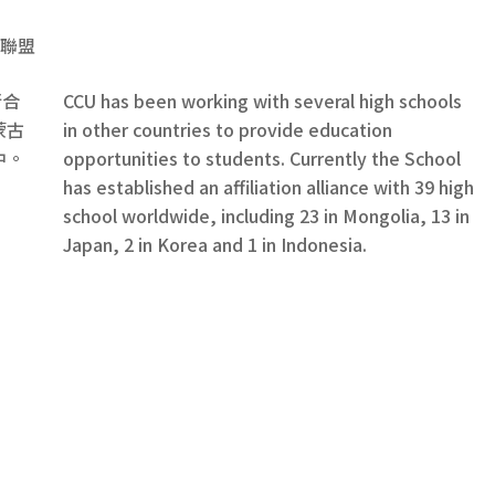
略聯盟
行合
CCU has been working with several high schools
蒙古
in other countries to provide education
中。
opportunities to students. Currently the School
has established an affiliation alliance with 39 high
school worldwide, including 23 in Mongolia, 13 in
Japan, 2 in Korea and 1 in Indonesia.