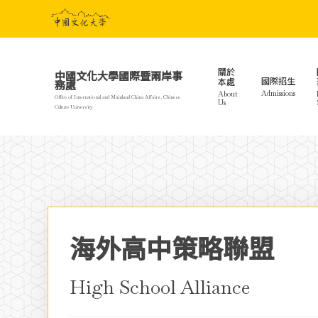
Skip
to
main
content
關於
中國文化大學國際暨兩岸事
國際招生
本處
務處
Admissions
About
Office of International and Mainland China Affairs, Chinese
Us
Culture University
海外高中策略聯盟
Hit enter to search or ESC to close
High School Alliance