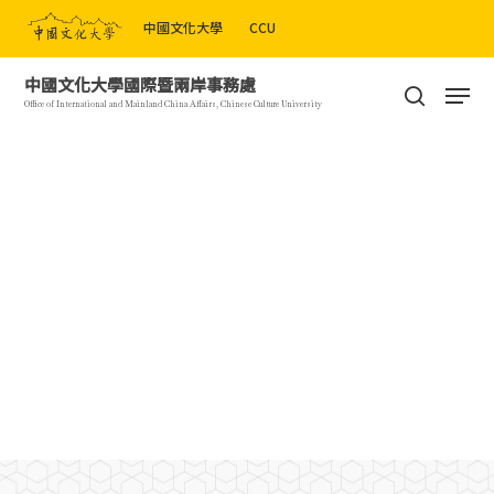
Skip
中國文化大學
CCU
to
Close
main
Men
中國文化大學國際暨兩岸事務處
Menu
content
search
Office of International and Mainland China Affairs, Chinese Culture University