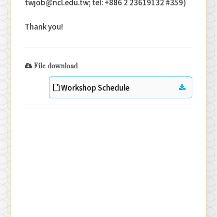
twjob@ncl.edu.tw; tel: +886 2 23619132 #359)
Thank you!
File download
Workshop Schedule