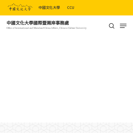
Skip
中國文化大學
CCU
to
Close
main
Men
中國文化大學國際暨兩岸事務處
Menu
content
search
Office of International and Mainland China Affairs, Chinese Culture University