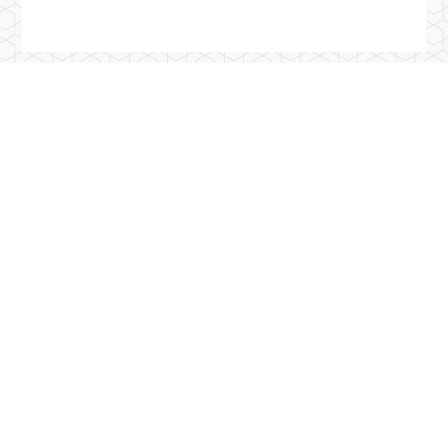
Previous Post
3月1日全校全面禁菸 撤除吸菸區敬請全校師生共同遵
守