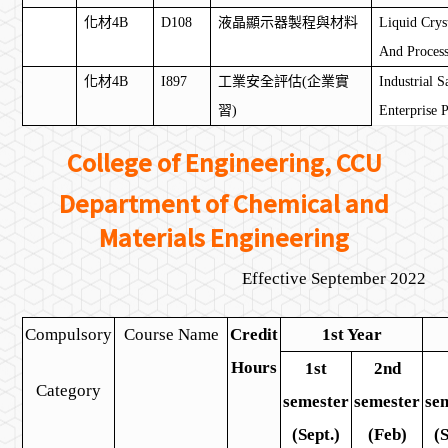
化材
4B
D108
液晶顯示器製程與材料
Liquid Crys
And Process
化材
4B
I897
工業安全評估
(
企業實
Industrial S
習
)
Enterprise P
College of Engineering, CCU
Department of Chemical and
Materials Engineering
Effective September 2022
Compulsory
Course Name
Credit
1st Year
Hours
1st
2nd
Category
semester
semester
se
(Sept.)
(Feb)
(