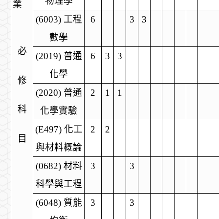
物理學
業
(6003)
工程
6
3
3
數學
必
(2019)
普通
6
3
3
化學
修
(2020)
普通
2
1
1
科
化學實驗
(E497)
化工
2
2
目
與材料概論
(0682)
材料
3
3
科學與工程
(6048)
質能
3
3