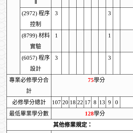
Ⅱ
(2972)
程序
3
3
控制
(8799)
材料
1
1
實驗
(6057)
程序
3
3
設計
專業必修學分合
75
學分
計
必修學分總計
107
20
18
22
17
8
13
9
0
最低畢業學分數
128
學分
其他修業規定：