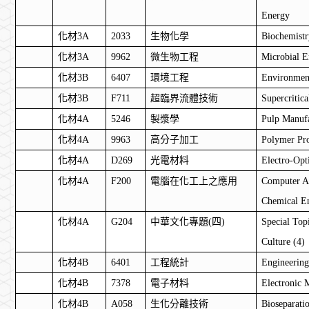
Energy
化材
3A
2033
生物化學
Biochemist
化材
3A
9962
微生物工程
Microbial E
化材
3B
6407
環境工程
Environmen
化材
3B
F711
超臨界流體技術
Supercritic
化材
4A
5246
製漿學
Pulp Manufa
化材
4A
9963
高分子加工
Polymer Pro
化材
4A
D269
光電材料
Electro-Opt
化材
4A
F200
電腦在化工上之應用
Computer Ap
Chemical E
化材
4A
G204
中華文化專題
(
四
)
Special Top
Culture (4)
化材
4B
6401
工程統計
Engineering 
化材
4B
7378
電子材料
Electronic M
化材
4B
A058
生化分離技術
Bioseparati