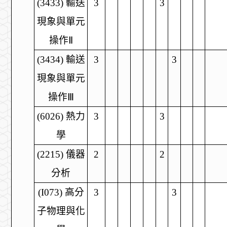
(3433)
輸送
3
3
現象與單元
操作
Ⅱ
(3434)
輸送
3
3
現象與單元
操作
Ⅲ
(6026)
熱力
3
3
學
(2215)
儀器
2
2
分析
(I073)
高分
3
3
子物理與化