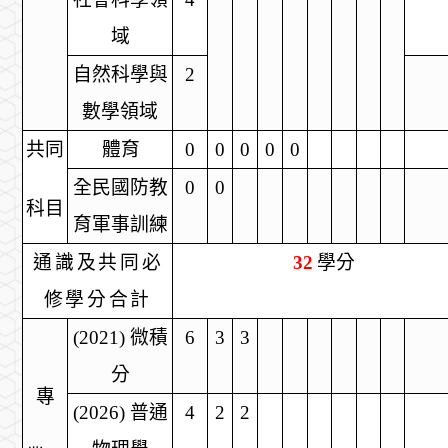
域
自然科學與
2
數學領域
共同
體育
0
0
0
0
0
全民國防教
0
0
科目
育軍事訓練
通識及共同必
32
學分
修學分合計
(2021)
微積
6
3
3
分
專
(2026)
普通
4
2
2