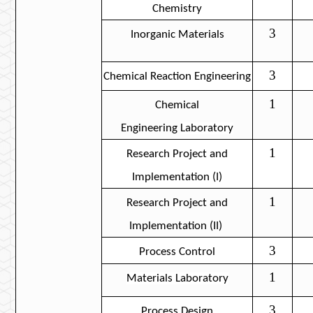
Chemistry
3
Inorganic Materials
3
Chemical
Reaction
Engineering
1
Chemical
Engineering
Laboratory
1
Research Project and
Implementation (I)
1
Research
Project
and
Implementation (II)
3
Process Control
1
Materials Laboratory
3
Process Design