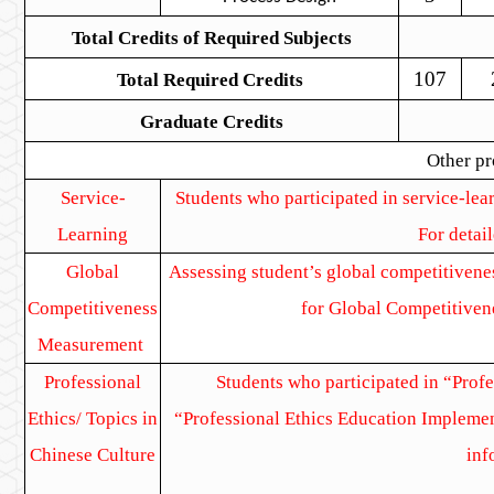
Total Credits of Required Subjects
107
Total Required
Credits
Graduate Credits
Other pr
Service-
Students who participated in service-le
Learning
For detail
Global
Assessing student’s global competitivene
Competitiveness
for Global Competitivene
Measurement
Professional
Students who participated in “Prof
Ethics/ Topics in
“
Professional Ethics Education Impleme
Chinese Culture
inf