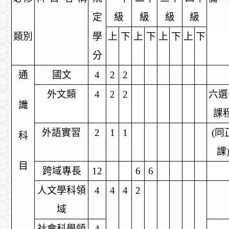
定
級
級
級
級
類別
學
上
下
上
下
上
下
上
下
分
通
國文
4
2
2
外文類
4
2
2
六選
識
課
外語實習
2
1
1
(
同
科
課
目
跨域專長
12
6
6
人文學科領
4
4
4
2
域
社會科學領
4