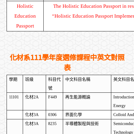
Holistic
The Holistic Education Passport in res
Education
“Holistic Education Passport Implement
Passport
化材系111學年度選修課程中英文對照
表
學期
班級
科目代
中文科目名稱
英文科目
號
11101
化材
2A
F449
再生能源概論
Introductio
Energy
化材
3A
0306
界面化學
Colloid And
化材
3A
8235
半導體製程與技術
Semiconduc
Technology