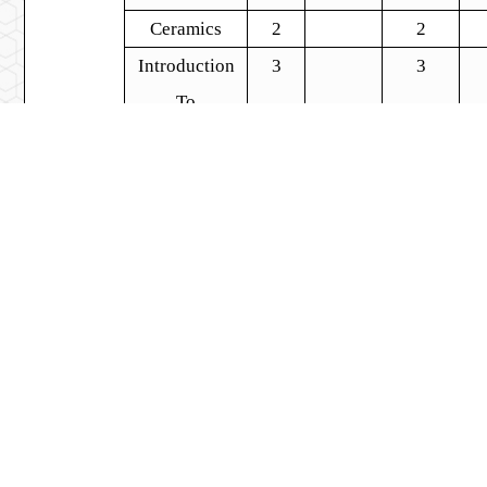
Ceramics
2
2
Introduction
3
3
To
Biochemical
Engineering
Refractories
2
2
Industrial
3
Chemical
Analysis
Introduction
2
To Renewable
Energy
Biochemistry
3