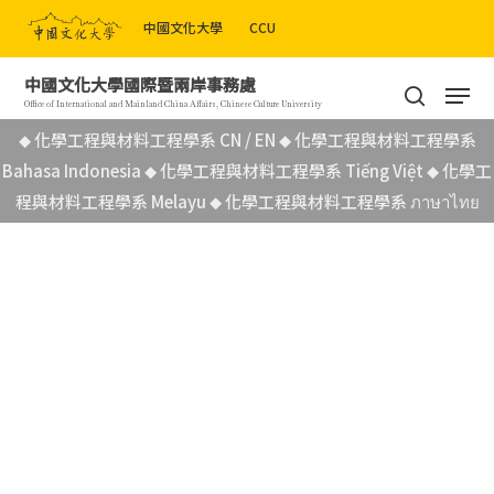
Skip
中國文化大學
CCU
to
Close
main
Men
中國文化大學國際暨兩岸事務處
Menu
content
search
Office of International and Mainland China Affairs, Chinese Culture University
化學工程與材料工程學系 CN / EN
化學工程與材料工程學系
◆
◆
Bahasa Indonesia
化學工程與材料工程學系 Tiếng Việt
化學工
◆
◆
程與材料工程學系 Melayu
化學工程與材料工程學系 ภาษาไทย
◆