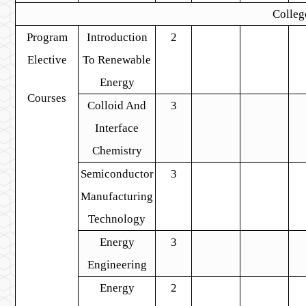
Colleg
Program
Introduction
2
Elective
To Renewable
Energy
Courses
Colloid And
3
Interface
Chemistry
Semiconductor
3
Manufacturing
Technology
Energy
3
Engineering
Energy
2