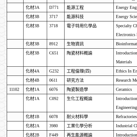
化材
3A
D771
能源工程
Energy Eng
化材
3B
3717
能源科技
Energy Sci
化材
3B
3718
電子特用化學品
Specialty C
Electronics 
化材
3B
8912
生物資訊
Bioinformat
化材
3B
C651
陶瓷材料概論
Introductio
Materials
化材
4A
G232
工程倫理
(
四
)
Ethics In E
化材
4B
0611
研究方法
Research M
11102
化材
1A
6076
陶瓷製造學
Ceramics
化材
1A
C092
生化工程概論
Introductio
Engineerin
化材
1B
6078
耐火材料學
Refractories
化材
2A
3980
工業化學分析
Industrial 
化材
2B
F449
再生能源概論
Introductio