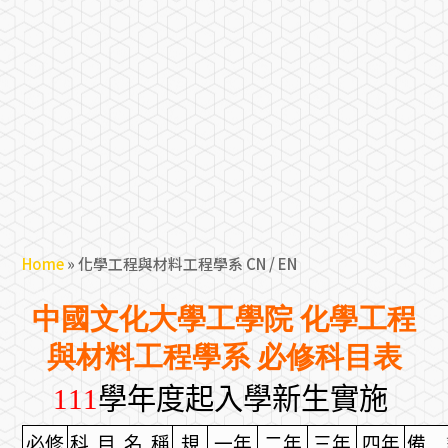
Home
»
化學工程與材料工程學系 CN / EN
中國文化大學工學院 化學工程
與材料工程學系 必修科目表
111
學年度起入學新生實施
必修
科
目
名
稱
規
一年
二年
三年
四年
備