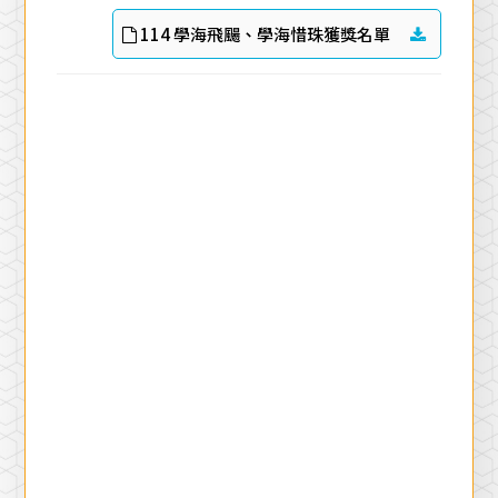
114 學海飛颺、學海惜珠獲獎名單