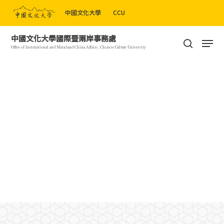
Skip
中國文化大學
CCU
to
Close
main
Men
中國文化大學國際暨兩岸事務處
Menu
content
search
Office of International and Mainland China Affairs, Chinese Culture University